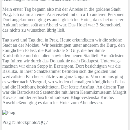
Mein erster Tag begann also mit der Anreise in die goldene Stadt
Prag. Ich nahm an einer Ausreiseteil mit circa 15 anderen Personen.
Dort angekommen ging es auch gleich ins Hotel, da es bei unserer
Ankunft schon spät am Abend war. Das Hotel war 3 Sternehotel,
das nichts zu wünschen übrig ließ.
Tag zwei und Tag drei in Prag. Heute erkundigten wir die schöne
Stadt an der Moldau. Wir besichtigten unter anderem die Burg, den
königlichen Palast, die Kathedrale St Guy, die berühmte
Karlsbrücke und den alten sowie den neuen Stadtteil. Am nächsten
Tag fuhren wir durch das Donauknie nach Budapest. Unterwegs
machten wir einen Stopp in Esztergom. Dort besichtigten wir die
Basilika. In ihrer Schatzkammer befinden sich die größten und
wertvollsten Kirchenschätzte von ganz Ungarn. Von dort aus ging
es weiter nach Visegrad, wo wir den ehemaligen königlichen Palast
und die Hochburg besichtigten. Der letzte Ausflug. An diesem Tag
war die Barockstadt Szentendre mit ihrem Keramikmuseum Margrit
Kovacs und der serbisch orthodoxen Blagovestenska Kirche.
Anschließend ging es dann ins Hotel zum Abendessen.
Prag ©iStockphoto/QQ7