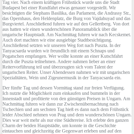
Tag vier. Nach einem kräftigen Frühstück wurde uns die Stadt
Budapest bei einer Rundfahrt etwas genauer vorgestellt. Wir
besichtigten die Stephans Basilika, das Parlament, die Andrassy Str.,
das Opernhaus, den Heldenplatz, die Burg von Vajdahuyad und das
Burgviertel. Anschließend fuhren wir auf den Gellertberg. Von dort
aus hatten wir einen wunderschönen Panoramablick über die
ungarische Hauptstadt. Am Nachmittag fuhren wir nach Kecskemet.
Auch dort machten wir eine ausgiebige Stadtbesichtigung.
Anschließend setzten wir unseren Weg fort nach Puszta. In der
Tanyacsarda wurden wir freundlich mit einem Schnaps und
Pogatschen empfangen. Wer wollte konnte an einer Kutschfahrt
durch die Puszta teilnehmen. Andere nahmen lieber an einer
Reitervorführung teil und überzeugten sich vom Talent der
ungarischen Reiter. Unser Abendessen nahmen wir mit ungarischen
Spezialitäten, Wein und Zigeunermusik in der Tanyacsarda ein.
Der fünfte Tag und dessen Vormittag stand zur freien Verfügung.
Ich nutzte die Möglichkeit zum einkaufen und bummeln in der
Innenstadt und profitierte von den günstigen Preisen in Ungarn. Am
Nachmittag fuhren wir dann zur Zwischenübernachtung nach
Tschechien und am sechsten Tag hieß es dann nach dem Frühstück
leider Abschied nehmen von Prag und dem wunderschönen Ungarn.
Dies war weit mehr als nur eine Städtereise. Ich erlebte den ganzen
Charm der beiden Hauptstädte, um konnte in die Geschichte
eintauchen und gleichzeitig die Gegenwart erleben und auf den