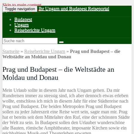
Skip to main content
Ihr Ungarn und Budapest Reiseportal
Toggle navigation
Budapest
Ungarn
Reiseberichte Ungarn
Startseite
»
Reiseberichte Ungarn
»
Prag und Budapest – die
Weltstädte an Moldau und Donau
Prag und Budapest – die Weltstädte an
Moldau und Donau
Mein Urlaub sollte in diesem Jahr nach Ungarn gehen. Da mir
Rundreisen immer zu stressig sind, ich aber dennoch etwas erleben
wollte, entschloss ich mich in diesem Jahr für eine Städtereise nach
Prag und Budapest. Die beiden Metropolen Prag und Budapest
sollen zu jeder Jahreszeit eine Reise wert sein, sagte man mir. Prag
hat er bereits seit dem Mittelalter den Ruf, eine der schönsten Städte
der Welt zu sein. In Budapest sollen den Urlauber wunderschöne
alte Bauten, römische Amphitheater, imposante Kirchen sowie ein
reichhaltiges Musik-und Theaterleben erwarten.